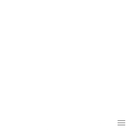
PA
RO
RU
SM
GD
SR
ST
SN
SD
SI
SK
SL
SO
ES
SU
SW
SV
TG
TA
TE
TH
TR
UK
UR
UZ
VI
CY
XH
YI
YO
ZU
PORTAL DOSTAWCY